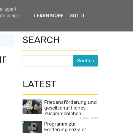
er-agent
rate usage
LEARN MORE
GOT IT
Home
Drop down menu
SEARCH
r
LATEST
Friedensförderung und
gesellschaftliches
Zusammenleben
2026-01-16
Programm zur
Förderung sozialer