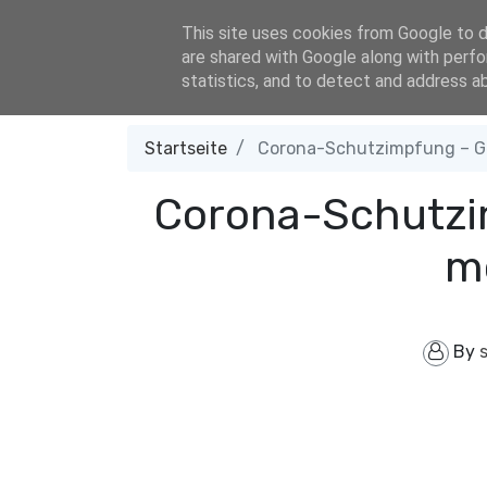
+4915215284850
Skills.International.Board@gmx.de
An
This site uses cookies from Google to de
are shared with Google along with perfo
statistics, and to detect and address a
Startseite
Corona-Schutzimpfung – G
Corona-Schutzi
m
By