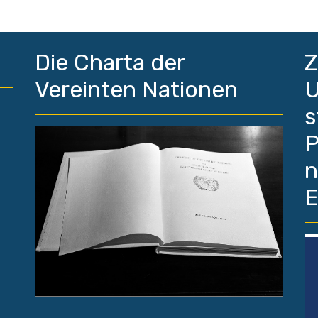
Die Charta der
Z
Vereinten Nationen
U
s
P
n
E