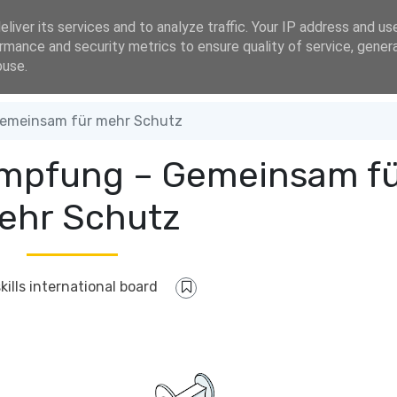
 address
liver its services and to analyze traffic. Your IP address and us
rmance and security metrics to ensure quality of service, gene
buse.
emeinsam für mehr Schutz
mpfung – Gemeinsam fü
ehr Schutz
skills international board