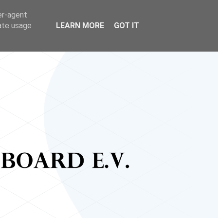
er-agent
rate usage
LEARN MORE
GOT IT
Home
Drop down menu