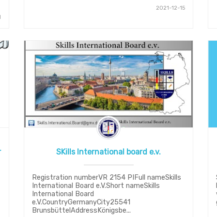
2021-12-15
1
r
SKills International board e.v.
Registration numberVR 2154 PIFull nameSkills
International Board e.V.Short nameSkills
International Board
e.V.CountryGermanyCity25541
BrunsbüttelAddressKönigsbe...