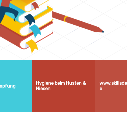
Hygiene beim Husten &
www.skillsd
Impfung
Niesen
e