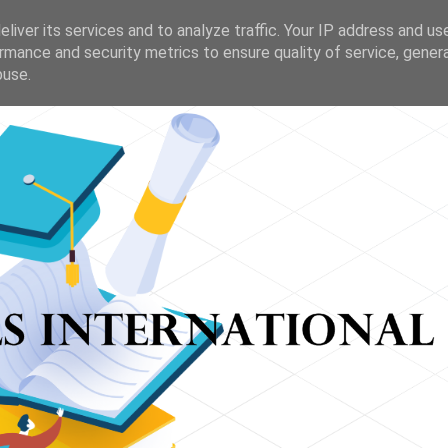
 address
liver its services and to analyze traffic. Your IP address and us
rmance and security metrics to ensure quality of service, gene
buse.