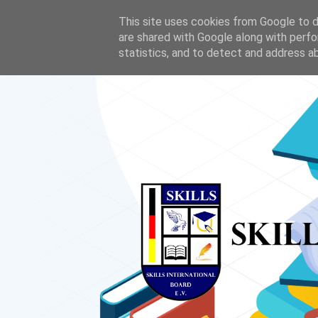
+4915215284850
Skills.International.Board@gmx.de
An
This site uses cookies from Google to de
are shared with Google along with perfo
statistics, and to detect and address a