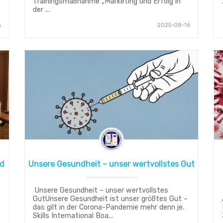
Trainingsmaßnahme „Marketing und Erfolg in
der ...
2025-08-16
0
nd
Unsere Gesundheit – unser wertvollstes Gut
Unsere Gesundheit – unser wertvollstes
GutUnsere Gesundheit ist unser größtes Gut –
das gilt in der Corona-Pandemie mehr denn je.
Skills International Boa...